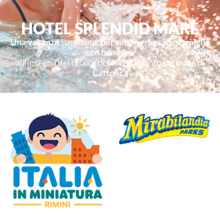
HOTEL SPLENDID MARE
Una
vacanza
su misura,
per
coppie, ragazzi e
famiglie
con bambini
,
all’insegna del relax e del divertimento
sul mare di
Cattolica